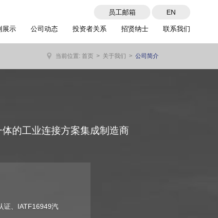
员工邮箱
EN
例展示
公司动态
投资者关系
招贤纳士
联系我们
当前位置:
首页
>
关于我们
>
公司简介
一体的工业连接方案集成制造商
。
、IATF16949汽