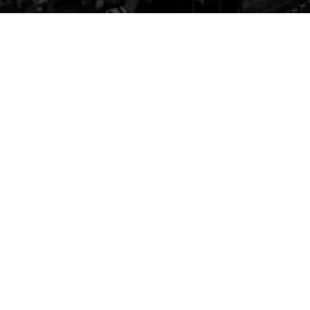
2000
方米㎡
研发办公面积约2000㎡
浦区富民经济开发区，现拥有员工约300名。公司总占地面
中直接生产厂房实际使用面积达11000平方米，研发办公面积
更方便快捷的服务于海内外客户，公司另在上海市中心“徐家汇
专门负责销售以及产品售后服务。
核心；以研发新项目、开发新产品为目标；采用网上销售