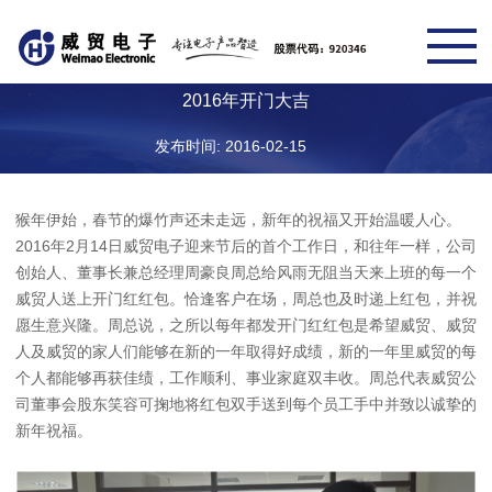
2016年开门大吉
发布时间: 2016-02-15
猴年伊始，春节的爆竹声还未走远，新年的祝福又开始温暖人心。
2016年2月14日威贸电子迎来节后的首个工作日，和往年一样，公司
创始人、董事长兼总经理周豪良周总给风雨无阻当天来上班的每一个
威贸人送上开门红红包。恰逢客户在场，周总也及时递上红包，并祝
愿生意兴隆。周总说，之所以每年都发开门红红包是希望威贸、威贸
人及威贸的家人们能够在新的一年取得好成绩，新的一年里威贸的每
个人都能够再获佳绩，工作顺利、事业家庭双丰收。周总代表威贸公
司董事会股东笑容可掬地将红包双手送到每个员工手中并致以诚挚的
新年祝福。