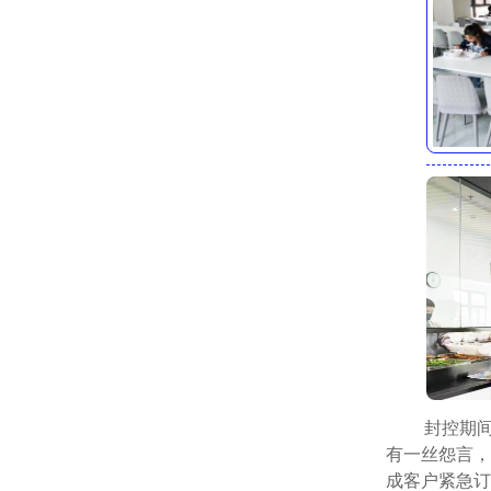
封控期
有一丝怨言，
成客户紧急订