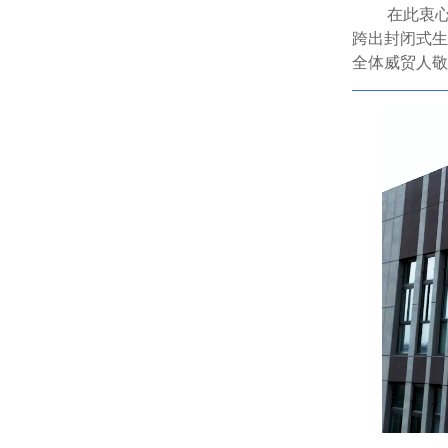
在此衷
跨出封闭式生
全体威贸人敬