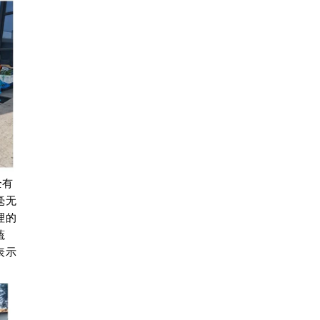
全有
毫无
理的
蔬
表示