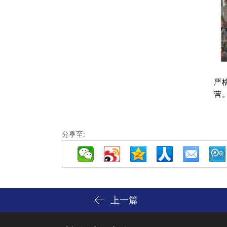
严
营
分享至:
上一篇