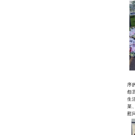
序
怨
生
菜
慰